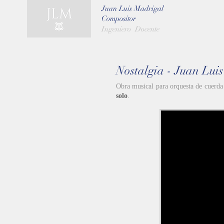
Juan Luis Madrigal
Compositor
Ingeniero Docente
Nostalgia - Juan Lui
Obra musical para orquesta de cuerda
solo
.