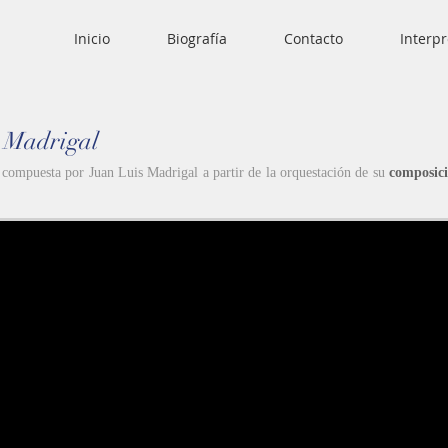
Inicio
Biografía
Contacto
Interp
s Madrigal
 compuesta por Juan Luis Madrigal a partir de la orquestación de su
composici