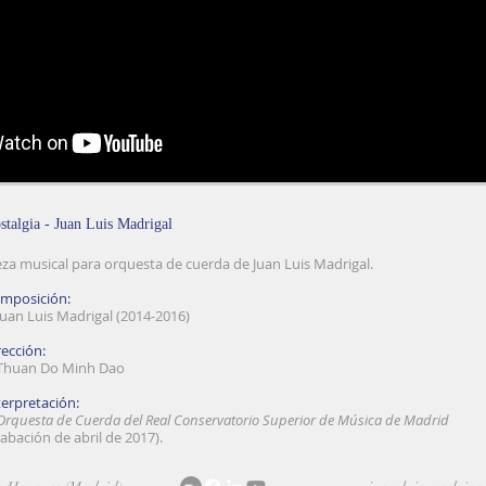
stalgia - Juan Luis Madrigal
eza musical para orquesta de cuerda de Juan Luis Madrigal.
mposición:
an Luis Madrigal (2014-2016)
rección:
uan Do Minh Dao
terpretación:
Orquesta de Cuerda del Real Conservatorio Superior de Música de Madrid
rabación de abril de 2017).