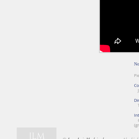
No
Pi
Co
Ju
Di
Th
In
(g